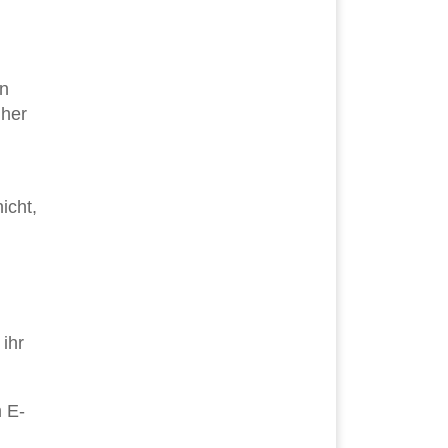
en
üher
icht,
ihr
 E-