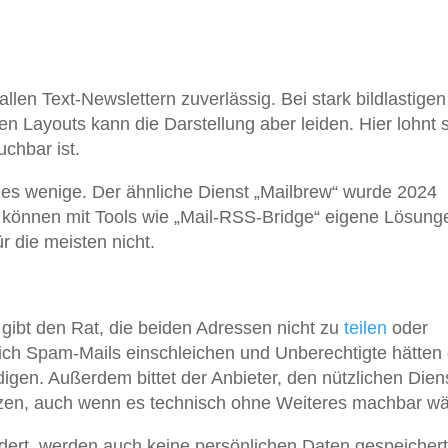
t allen Text-Newslettern zuverlässig. Bei stark bildlastigen
n Layouts kann die Darstellung aber leiden. Hier lohnt 
uchbar ist.
bt es wenige. Der ähnliche Dienst „Mailbrew“ wurde 2024
er können mit Tools wie „Mail-RSS-Bridge“ eigene Lösung
r die meisten nicht.
 gibt den Rat, die beiden Adressen nicht zu
teilen
oder
ich Spam-Mails einschleichen und Unberechtigte hätten 
igen. Außerdem bittet der Anbieter, den nützlichen Dien
tzen, auch wenn es technisch ohne Weiteres machbar wä
dert, werden auch keine persönlichen Daten gespeichert