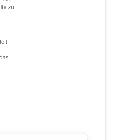
lte zu
delt
e
 das