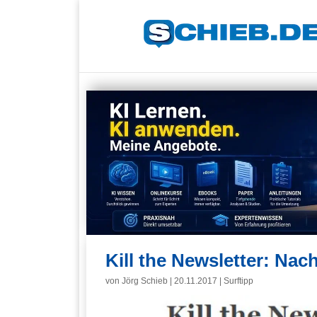
Kill the Newsletter: Nac
von
Jörg Schieb
|
20.11.2017
|
Surftipp