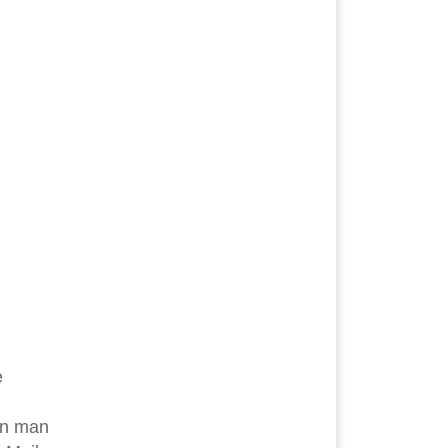
e
en man