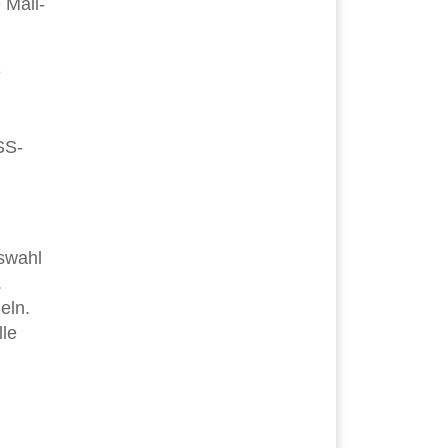
 Mail-
e
SS-
uswahl
.
eln.
lle