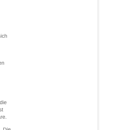
sich
en
die
st
re.
. Die