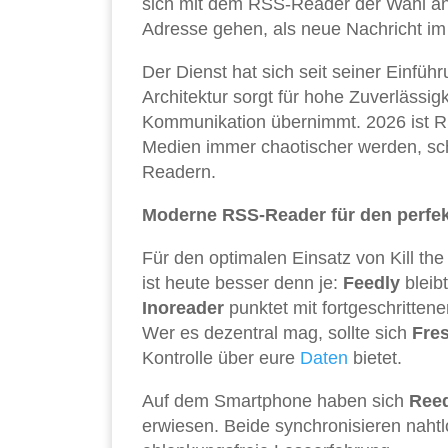
sich mit dem RSS-Reader der Wahl ansc
Adresse gehen, als neue Nachricht i
Der Dienst hat sich seit seiner Einfüh
Architektur sorgt für hohe Zuverlässig
Kommunikation übernimmt. 2026 ist R
Medien immer chaotischer werden, sch
Readern.
Moderne RSS-Reader für den perfe
Für den optimalen Einsatz von Kill th
ist heute besser denn je:
Feedly
bleib
Inoreader
punktet mit fortgeschritten
Wer es dezentral mag, sollte sich
Fre
Kontrolle über eure
Daten
bietet.
Auf dem Smartphone haben sich
Ree
erwiesen. Beide synchronisieren naht