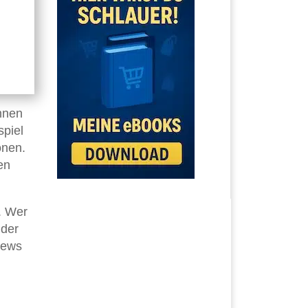
nnen
spiel
onen.
en
. Wer
 der
News