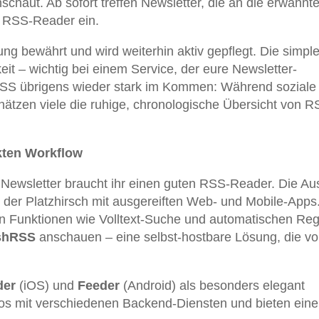
haut. Ab sofort treffen Newsletter, die an die erwähnte
m RSS-Reader ein.
rung bewährt und wird weiterhin aktiv gepflegt. Die simpl
keit – wichtig bei einem Service, der eure Newsletter-
SS übrigens wieder stark im Kommen: Während soziale
ätzen viele die ruhige, chronologische Übersicht von R
kten Workflow
e Newsletter braucht ihr einen guten RSS-Reader. Die A
t der Platzhirsch mit ausgereiften Web- und Mobile-Apps
en Funktionen wie Volltext-Suche und automatischen Reg
shRSS
anschauen – eine selbst-hostbare Lösung, die vo
der
(iOS) und
Feeder
(Android) als besonders elegant
los mit verschiedenen Backend-Diensten und bieten eine