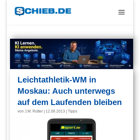
Leichtathletik-WM in
Moskau: Auch unterwegs
auf dem Laufenden bleiben
von
J.M. Rütter
|
12.08.2013
|
Tipps