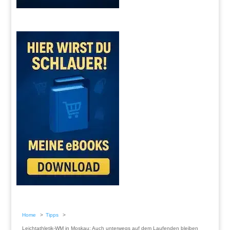
Home
Tipps
Leichtathletik-WM in Moskau: Auch unterwegs auf dem Laufenden bleiben