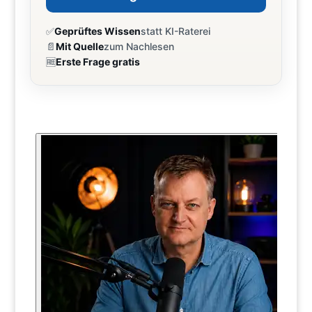
✅
Geprüftes Wissen
statt KI-Raterei
📄
Mit Quelle
zum Nachlesen
🆓
Erste Frage gratis