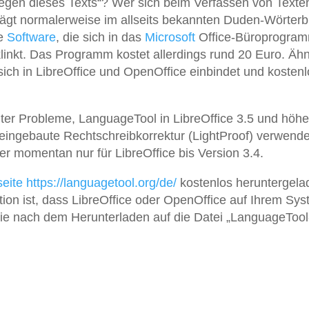
egen dieses Texts“? Wer sich beim Verfassen von Texten
hlägt normalerweise im allseits bekannten Duden-Wörter
de
Software
, die sich in das
Microsoft
Office-Büroprogra
linkt. Das Programm kostet allerdings rund 20 Euro. Ähn
sich in LibreOffice und OpenOffice einbindet und kostenl
er Probleme, LanguageTool in LibreOffice 3.5 und höhe
 eingebaute Rechtschreibkorrektur (LightProof) verwend
r momentan nur für LibreOffice bis Version 3.4.
eite
https://languagetool.org/de/
kostenlos heruntergela
tion ist, dass LibreOffice oder OpenOffice auf Ihrem Sy
Sie nach dem Herunterladen auf die Datei „LanguageTool