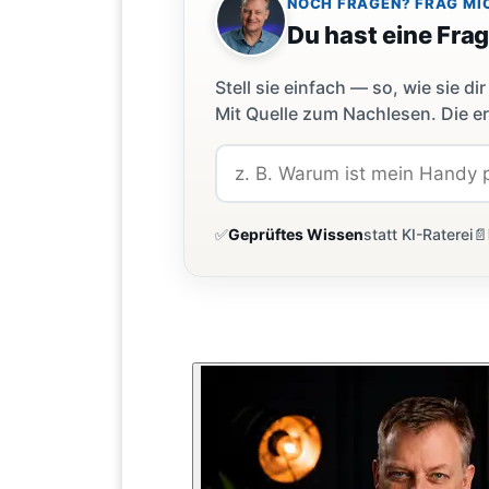
NOCH FRAGEN? FRAG MI
Du hast eine Fra
Stell sie einfach — so, wie sie 
Mit Quelle zum Nachlesen. Die er
✅
Geprüftes Wissen
statt KI-Raterei
📄