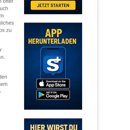
 öfter
buch
mm
liches
os zu
r
en.
den
stem
-