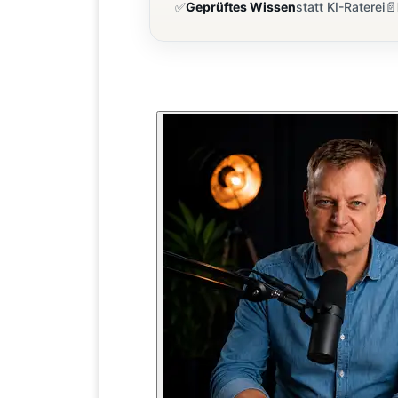
✅
Geprüftes Wissen
statt KI-Raterei
📄