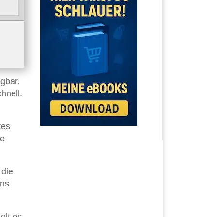
gbar.
hnell.
tes
ie
 die
uns
elt es