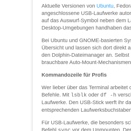
Aktuelle Versionen von
Ubuntu
, Fedo
angeschlossene USB-Laufwerke automat
auf das Auswurf-Symbol neben dem L
Desktop-Umgebungen handhaben das mi
Bei Ubuntu und GNOME-basierten Syst
Übersicht und lassen sich dort direkt
den Dolphin-Dateimanager an. Selbs
brauchbare Auto-Mount-Mechanismen
Kommandozeile für Profis
Wer lieber über das Terminal arbeitet 
Befehle. Mit
oder
versch
lsblk
df -h
Laufwerke. Den USB-Stick werft ihr d
entsprechenden Laufwerksbuchstaben 
Für USB-Laufwerke, die besonders schn
Befehl
vor dem Unmounten. Der s
sync