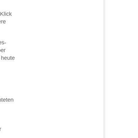
Klick
ere
es-
ber
 heute
nteten
r