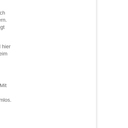
uch
rn.
gt
 hier
beim
Mit
mlos.