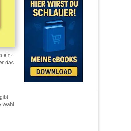
b ein-
er das
gibt
e Wahl