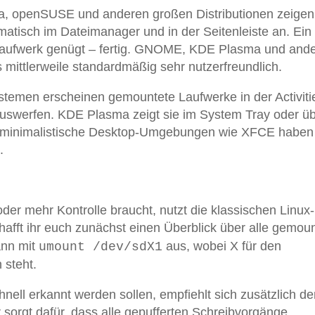
ra, openSUSE und anderen großen Distributionen zeigen
isch im Dateimanager und in der Seitenleiste an. Ein 
aufwerk genügt – fertig. GNOME, KDE Plasma und and
ttlerweile standardmäßig sehr nutzerfreundlich.
emen erscheinen gemountete Laufwerke in der Activiti
 auswerfen. KDE Plasma zeigt sie im System Tray oder ü
t minimalistische Desktop-Umgebungen wie XFCE haben
.
oder mehr Kontrolle braucht, nutzt die klassischen Linux-
afft ihr euch zunächst einen Überblick über alle gemou
ann mit
aus, wobei X für den
umount /dev/sdX1
steht.
ell erkannt werden sollen, empfiehlt sich zusätzlich de
orgt dafür, dass alle gepufferten Schreibvorgänge