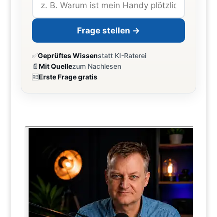
Frage stellen →
✅
Geprüftes Wissen
statt KI-Raterei
📄
Mit Quelle
zum Nachlesen
🆓
Erste Frage gratis