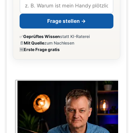
Frage stellen →
✅
Geprüftes Wissen
statt KI-Raterei
📄
Mit Quelle
zum Nachlesen
🆓
Erste Frage gratis