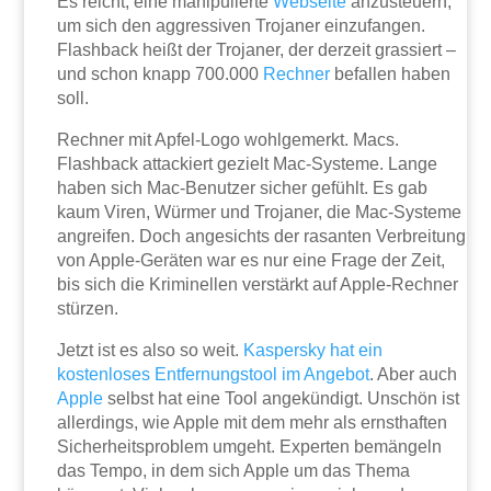
Es reicht, eine manipulierte
Webseite
anzusteuern,
um sich den aggressiven Trojaner einzufangen.
Flashback heißt der Trojaner, der derzeit grassiert –
und schon knapp 700.000
Rechner
befallen haben
soll.
Rechner mit Apfel-Logo wohlgemerkt. Macs.
Flashback attackiert gezielt Mac-Systeme. Lange
haben sich Mac-Benutzer sicher gefühlt. Es gab
kaum Viren, Würmer und Trojaner, die Mac-Systeme
angreifen. Doch angesichts der rasanten Verbreitung
von Apple-Geräten war es nur eine Frage der Zeit,
bis sich die Kriminellen verstärkt auf Apple-Rechner
stürzen.
Jetzt ist es also so weit.
Kaspersky hat ein
kostenloses Entfernungstool im Angebot
. Aber auch
Apple
selbst hat eine Tool angekündigt. Unschön ist
allerdings, wie Apple mit dem mehr als ernsthaften
Sicherheitsproblem umgeht. Experten bemängeln
das Tempo, in dem sich Apple um das Thema