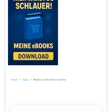
Home
Tipps
Medion-Lüfter leiser machen