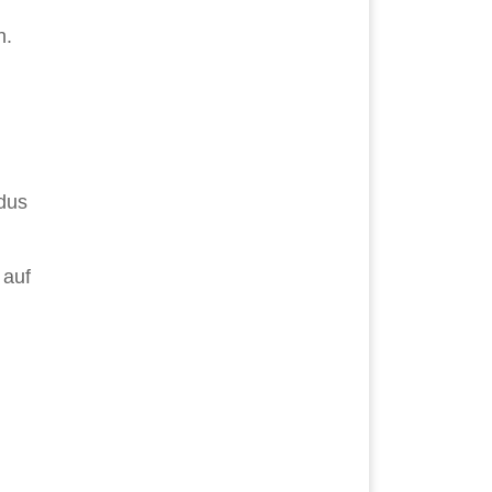
n.
dus
 auf