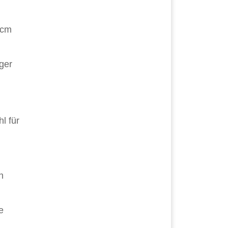
 cm
ger
l für
h
e