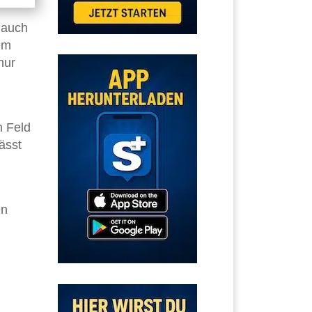
 auch
em
nur
m Feld
ässt
en