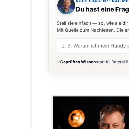
NOCH FRAGEN? FRAG MI
Du hast eine Fra
Stell sie einfach — so, wie sie 
Mit Quelle zum Nachlesen. Die er
✅
Geprüftes Wissen
statt KI-Raterei
📄