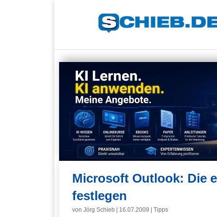
Microsoft Outlook: Die 
festlegen
von
Jörg Schieb
|
16.07.2009
|
Tipps