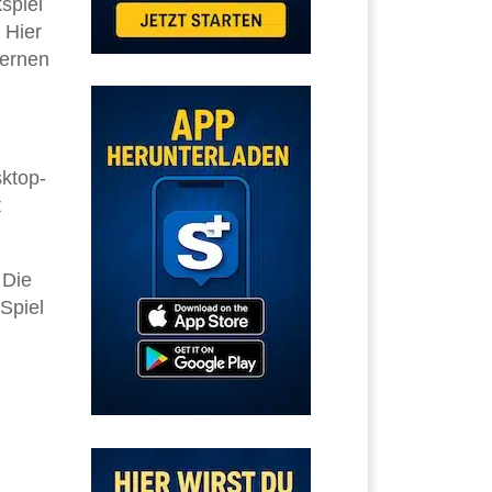
spiel
 Hier
dernen
sktop-
t
 Die
 Spiel