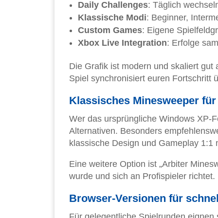
Daily Challenges
: Täglich wechse
Klassische Modi
: Beginner, Interm
Custom Games
: Eigene Spielfeldg
Xbox Live Integration
: Erfolge sa
Die Grafik ist modern und skaliert gu
Spiel synchronisiert euren Fortschrit
Klassisches Minesweeper für 
Wer das ursprüngliche Windows XP-Fe
Alternativen. Besonders empfehlenswer
klassische Design und Gameplay 1:1 n
Eine weitere Option ist „Arbiter Min
wurde und sich an Profispieler richtet.
Browser-Versionen für schne
Für gelegentliche Spielrunden eignen