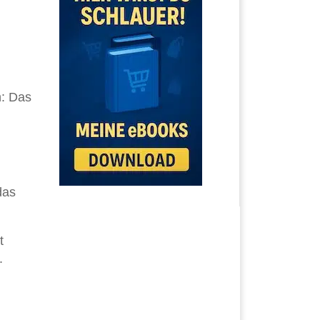
h: Das
das
t
.