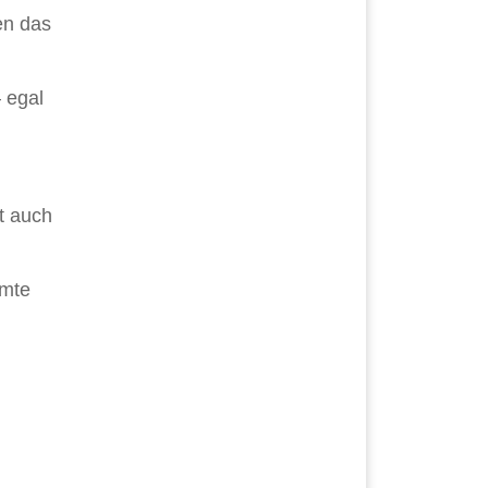
en das
 egal
t auch
umte