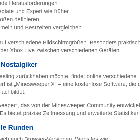
lnde Herausforderungen
ediate und Expert wie früher
rößen definieren
mmeln und Bestzeiten vergleichen
t auf verschiedene Bildschirmgrößen. Besonders praktisc
t über Xbox Live zwischen verschiedenen Geräten.
Nostalgiker
eling zurückhaben möchte, findet online verschiedene
t ist „Minesweeper X“ – eine kostenlose Software, die 
achbildet.
esweeper“, das von der Minesweeper-Community entwickel
 Es bietet präzise Zeitmessung und erweiterte Statistiken
lle Runden
 sich auch Browser-Versionen. Websites wie