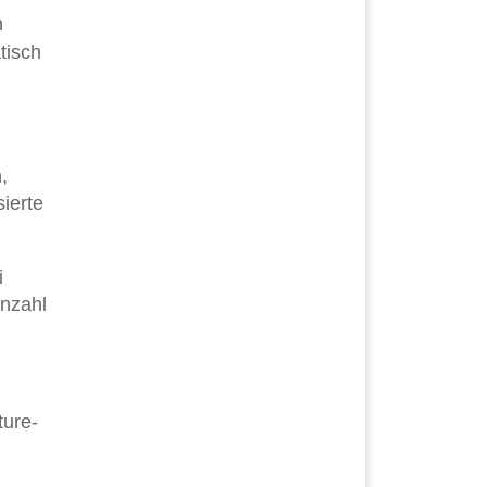
n
tisch
,
ierte
i
Anzahl
ture-