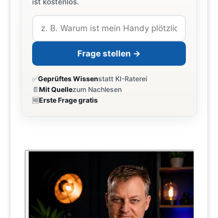
ist kostenlos.
Frage stellen →
✅
Geprüftes Wissen
statt KI-Raterei
📄
Mit Quelle
zum Nachlesen
🆓
Erste Frage gratis