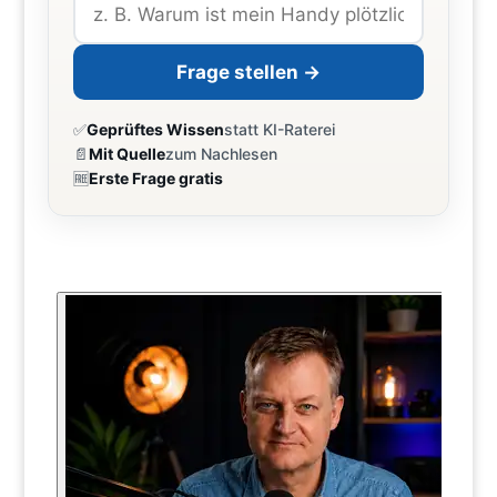
Frage stellen →
✅
Geprüftes Wissen
statt KI-Raterei
📄
Mit Quelle
zum Nachlesen
🆓
Erste Frage gratis