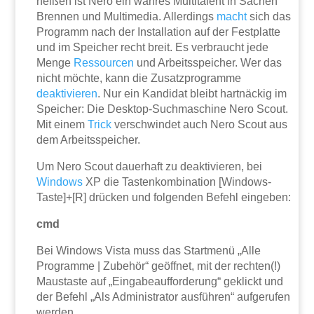
heißen ist Nero ein wahres Multitalent in Sachen
Brennen und Multimedia. Allerdings
macht
sich das
Programm nach der Installation auf der Festplatte
und im Speicher recht breit. Es verbraucht jede
Menge
Ressourcen
und Arbeitsspeicher. Wer das
nicht möchte, kann die Zusatzprogramme
deaktivieren
. Nur ein Kandidat bleibt hartnäckig im
Speicher: Die Desktop-Suchmaschine Nero Scout.
Mit einem
Trick
verschwindet auch Nero Scout aus
dem Arbeitsspeicher.
Um Nero Scout dauerhaft zu deaktivieren, bei
Windows
XP die Tastenkombination [Windows-
Taste]+[R] drücken und folgenden Befehl eingeben:
cmd
Bei Windows Vista muss das Startmenü „Alle
Programme | Zubehör“ geöffnet, mit der rechten(!)
Maustaste auf „Eingabeaufforderung“ geklickt und
der Befehl „Als Administrator ausführen“ aufgerufen
werden.