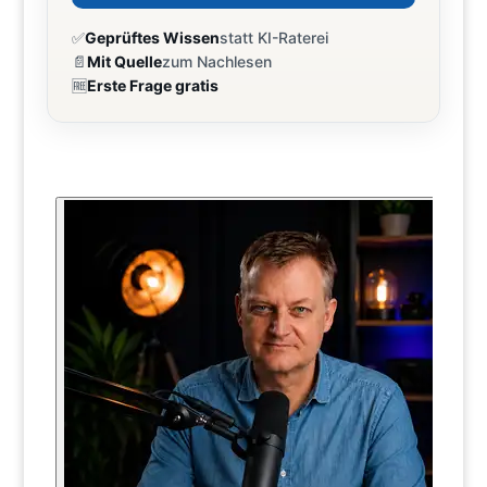
✅
Geprüftes Wissen
statt KI-Raterei
📄
Mit Quelle
zum Nachlesen
🆓
Erste Frage gratis