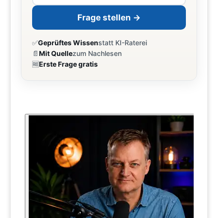
Frage stellen →
✅
Geprüftes Wissen
statt KI-Raterei
📄
Mit Quelle
zum Nachlesen
🆓
Erste Frage gratis