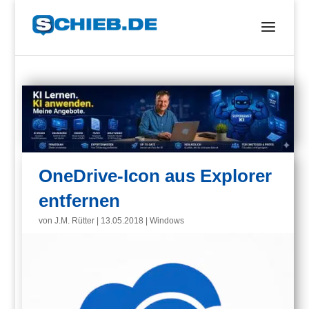
OneDrive-Icon aus Explorer
entfernen
von
J.M. Rütter
|
13.05.2018
|
Windows