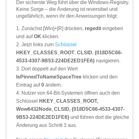
Der sicherste Weg führt über die Windows-Registry.
Keine Sorge – die Änderung ist reversibel und
ungefährlich, wenn ihr den Anweisungen folgt:
Zunächst [Win]+[R] drücken,
regedit
eingeben
und auf
OK
klicken.
Jetzt links zum
Schlüssel
HKEY_CLASSES_ROOT
,
CLSID
,
{018D5C66-
4533-4307-9B53-224DE2ED1FE6}
navigieren.
Dort doppelt auf den Wert
IsPinnedToNameSpaceTree
klicken und den
Eintrag auf
0
ändern.
Nutzer von 64-Bit-Systemen öffnen auch den
Schlüssel
HKEY_CLASSES_ROOT,
Wow6432Node, CLSID, {018D5C66-4533-4307-
9B53-224DE2ED1FE6}
und führen dort die gleiche
Änderung aus Schritt 3 aus.