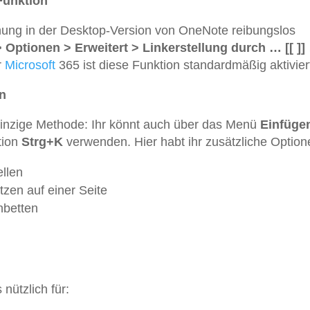
 Funktion
nung in der Desktop-Version von OneNote reibungslos
> Optionen > Erweitert > Linkerstellung durch … [[ ]]
r
Microsoft
365 ist diese Funktion standardmäßig aktivier
n
einzige Methode: Ihr könnt auch über das Menü
Einfüge
tion
Strg+K
verwenden. Hier habt ihr zusätzliche Option
ellen
zen auf einer Seite
nbetten
nützlich für: