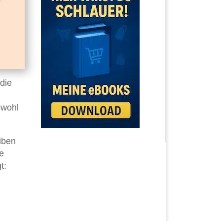
 die
owohl
iben
e
t: