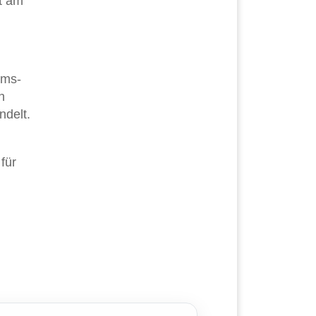
lt am
ams-
h
ndelt.
für