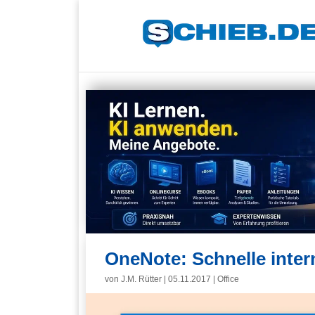
OneNote: Schnelle inter
von
J.M. Rütter
|
05.11.2017
|
Office