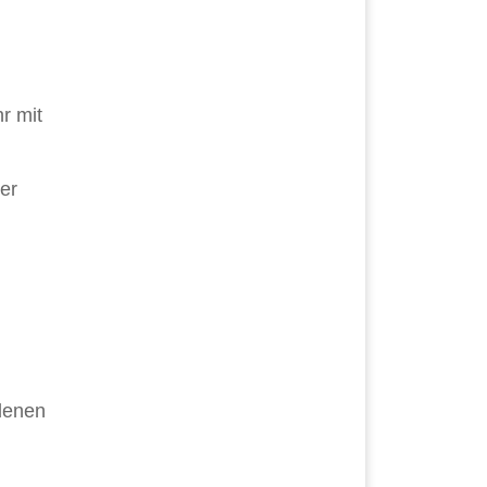
r mit
er
edenen