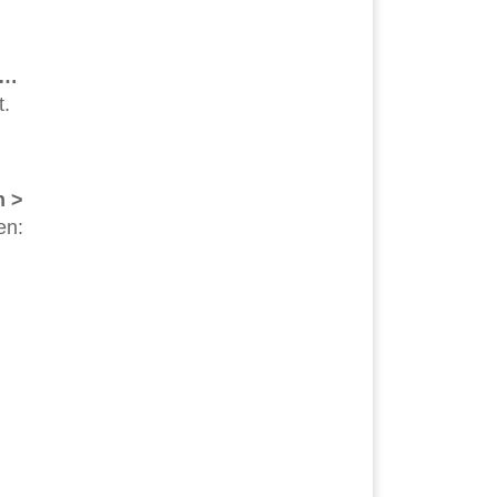
 …
t.
n >
en: