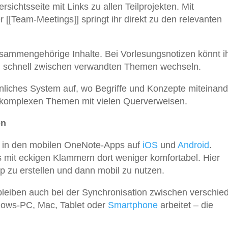
bersichtsseite mit Links zu allen Teilprojekten. Mit
r [[Team-Meetings]] springt ihr direkt zu den relevanten
usammengehörige Inhalte. Bei Vorlesungsnotizen könnt ih
gen]] schnell zwischen verwandten Themen wechseln.
hnliches System auf, wo Begriffe und Konzepte miteinand
ei komplexen Themen mit vielen Querverweisen.
on
h in den mobilen OneNote-Apps auf
iOS
und
Android
.
ks mit eckigen Klammern dort weniger komfortabel. Hier
op zu erstellen und dann mobil zu nutzen.
s bleiben auch bei der Synchronisation zwischen verschi
dows-PC, Mac, Tablet oder
Smartphone
arbeitet – die