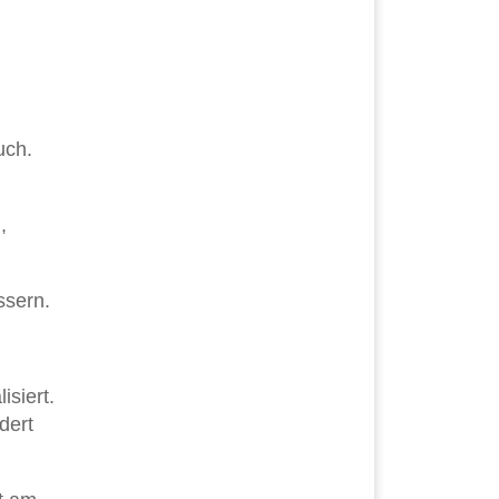
uch.
,
ssern.
isiert.
dert