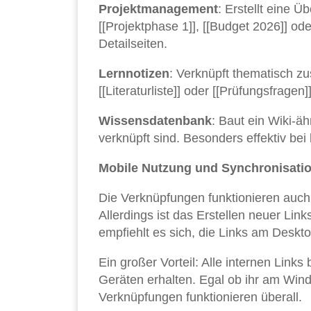
Projektmanagement
: Erstellt eine Ü
[[Projektphase 1]], [[Budget 2026]] ode
Detailseiten.
Lernnotizen
: Verknüpft thematisch z
[[Literaturliste]] oder [[Prüfungsfra
Wissensdatenbank
: Baut ein Wiki-ä
verknüpft sind. Besonders effektiv b
Mobile Nutzung und Synchronisati
Die Verknüpfungen funktionieren auc
Allerdings ist das Erstellen neuer Lin
empfiehlt es sich, die Links am Deskt
Ein großer Vorteil: Alle internen Link
Geräten erhalten. Egal ob ihr am Win
Verknüpfungen funktionieren überall.