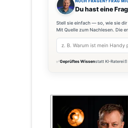
NOCH FRAGEN? FRAG MI
Du hast eine Fra
Stell sie einfach — so, wie sie 
Mit Quelle zum Nachlesen. Die er
✅
Geprüftes Wissen
statt KI-Raterei
📄