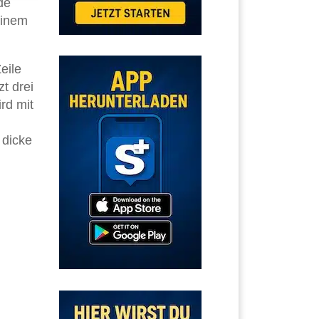
de
inem
eile
t drei
rd mit
 dicke