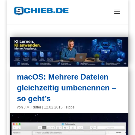
macOS: Mehrere Dateien
gleichzeitig umbenennen –
so geht’s
von
J.M. Rütter
|
12.02.2015
|
Tipps