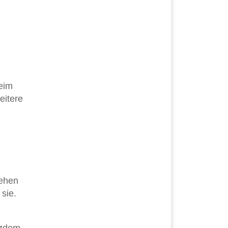
beim
eitere
gehen
sie.