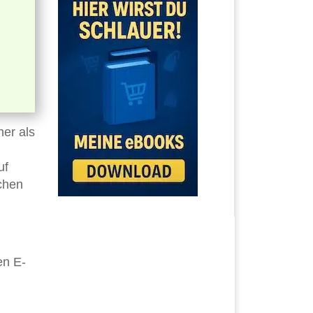
her als
uf
schen
en E-