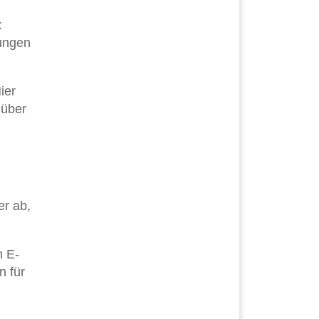
:
tungen
ier
 über
er ab,
n E-
n für