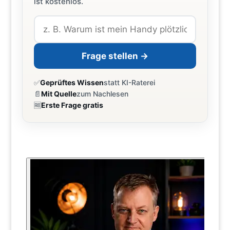
ist kostenlos.
Frage stellen →
✅
Geprüftes Wissen
statt KI-Raterei
📄
Mit Quelle
zum Nachlesen
🆓
Erste Frage gratis