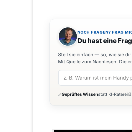
NOCH FRAGEN? FRAG MI
Du hast eine Fra
Stell sie einfach — so, wie sie 
Mit Quelle zum Nachlesen. Die er
✅
Geprüftes Wissen
statt KI-Raterei
📄