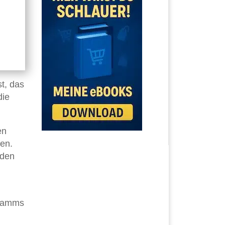
st, das
die
en
nen.
 den
gramms