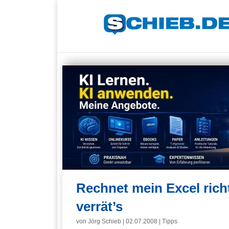
Rechnet mein Excel rich
verrät’s
von
Jörg Schieb
|
02.07.2008
|
Tipps