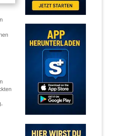
en
chen
in
ckten
l-