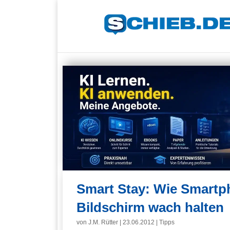
Smart Stay: Wie Smartp
Bildschirm wach halten
von
J.M. Rütter
|
23.06.2012
|
Tipps