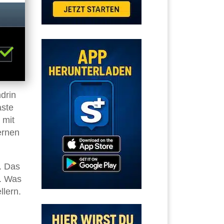
ndrin
aste
 mit
ernen
. Das
n. Was
llern.