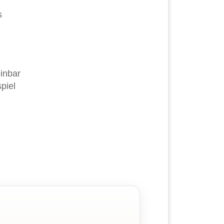
s
einbar
piel