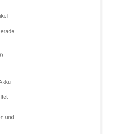
nkel
gerade
an
 Akku
ltet
en und