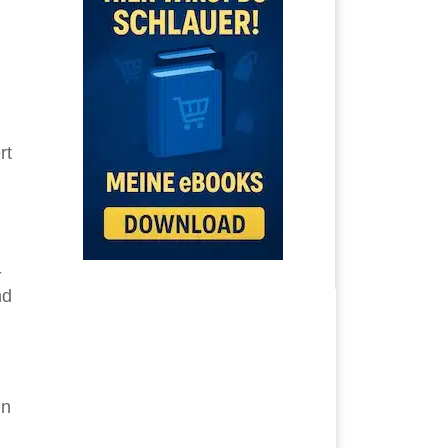
rt
-
nd
en