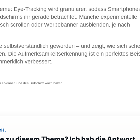
steme: Eye-Tracking wird granularer, sodass Smartphone
ldschirms ihr gerade betrachtet. Manche experimentelle
isch scrollen oder Werbebanner ausblenden, je nach
 selbstverständlich geworden – und zeigt, wie sich sch
n. Die Aufmerksamkeitserkennung ist ein perfektes Beis
nmerklich verbessert.
k erkennen und den Bildschirm wach halten
CH.
ge zu diesem Thema? Ich hab die Antwort.