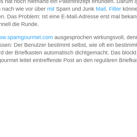
s hat noch niemand ein Patentrezept erfunden. Darum q
n nach wie vor über
mit
Spam und Junk
Mail
.
Filter
könn
n. Das Problem: Ist eine E-Mail-Adresse erst mal bekan
hnell die Runde.
www.spamgourmet.com
ausgesprochen wirkungsvoll, denn
en: Der Benutzer bestimmt selbst, wie oft ein bestimm
d der Briefkasten automatisch dichtgemacht. Das blockt
rmet leitet eintreffende Post an den regulären Briefka