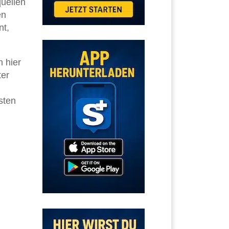
uellen
en
nt,
 hier
ter
sten