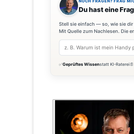
NOCH FRAGEN? FRAG MI
Du hast eine Fra
Stell sie einfach — so, wie sie 
Mit Quelle zum Nachlesen. Die er
✅
Geprüftes Wissen
statt KI-Raterei
📄