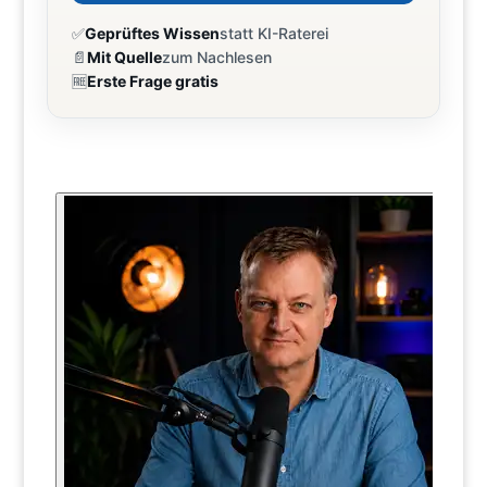
✅
Geprüftes Wissen
statt KI-Raterei
📄
Mit Quelle
zum Nachlesen
🆓
Erste Frage gratis