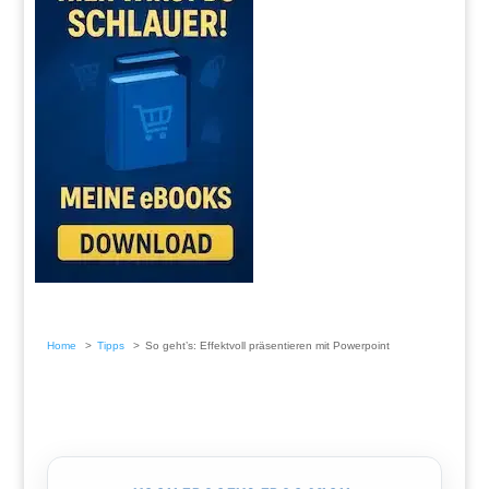
Home
Tipps
So geht’s: Effektvoll präsentieren mit Powerpoint