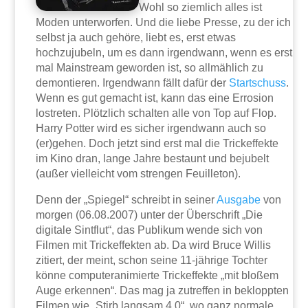
Wohl so ziemlich alles ist
Moden unterworfen. Und die liebe Presse, zu der ich
selbst ja auch gehöre, liebt es, erst etwas
hochzujubeln, um es dann irgendwann, wenn es erst
mal Mainstream geworden ist, so allmählich zu
demontieren. Irgendwann fällt dafür der
Startschuss
.
Wenn es gut gemacht ist, kann das eine Errosion
lostreten. Plötzlich schalten alle von Top auf Flop.
Harry Potter wird es sicher irgendwann auch so
(er)gehen. Doch jetzt sind erst mal die Trickeffekte
im Kino dran, lange Jahre bestaunt und bejubelt
(außer vielleicht vom strengen Feuilleton).
Denn der „Spiegel“ schreibt in seiner
Ausgabe
von
morgen (06.08.2007) unter der Überschrift „Die
digitale Sintflut“, das Publikum wende sich von
Filmen mit Trickeffekten ab. Da wird Bruce Willis
zitiert, der meint, schon seine 11-jährige Tochter
könne computeranimierte Trickeffekte „mit bloßem
Auge erkennen“. Das mag ja zutreffen in bekloppten
Filmen wie „Stirb langsam 4.0“, wo ganz normale