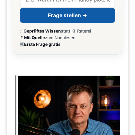
Frage stellen →
✅
Geprüftes Wissen
statt KI-Raterei
📄
Mit Quelle
zum Nachlesen
🆓
Erste Frage gratis