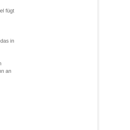
l fügt
 das in
m
nn an