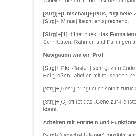
Tabellen bieten automatische Formatier
[Strg]+[Umschalt]+[Plus]
fügt neue Z
[Strg]+[Minus] löscht entsprechend.
[Strg]+[1]
öffnet direkt das Formatier
Schriftarten, Rahmen und Füllungen 
Navigation wie ein Profi
[Strg]+[Pfeil-Tasten] springt zum End
Bei großen Tabellen mit tausenden Zei
[Strg]+[Pos1] bringt euch sofort zurück
[Strg]+[G] öffnet das „Gehe zu“-Fenste
könnt.
Arbeiten mit Formeln und Funktion
[Strg]+[Umschalt]+[Enter] bestätigt e