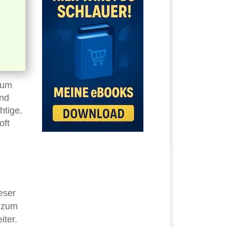
 um
und
htige,
oft
eser
t zum
iter.