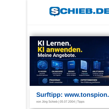
Surftipp: www.tonspion
von
Jörg Schieb
|
05.07.2004
|
Tipps