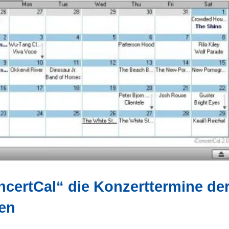
ncertCal“ die Konzerttermine de
den