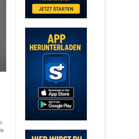
r.
le