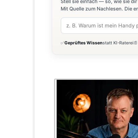
Stell sie einfach — so, wie sie 
Mit Quelle zum Nachlesen. Die er
✅
Geprüftes Wissen
statt KI-Raterei
📄