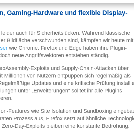
n, Gaming-Hardware und flexible Display-
ilt leider auch für Sicherheitslücken. Während klassische
der Bildfläche verschwunden sind, kämpfen wir heute mi
ser
wie Chrome, Firefox und Edge haben ihre Plugin-
 doch neue Angriffsvektoren entstehen ständig.
ebAssembly-Exploits und Supply-Chain-Attacken über
t Millionen von Nutzern entpuppen sich regelmäßig als
Regelmäßige Updates und eine kritische Prüfung installie
ungen unter „Erweiterungen“ solltet ihr alle Plugins
ieren.
n-Features wie Site Isolation und Sandboxing eingebau
aten Prozess aus, Firefox setzt auf ähnliche Technologi
Zero-Day-Exploits bleiben eine konstante Bedrohung.