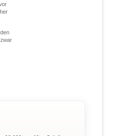
vor
cher
rden
 zwar