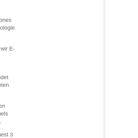
hones
ologie
wir E-
ndet
eten
en
els
.
uest 3