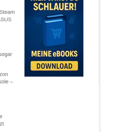
s
 Steam
 ASUS
,
sogar
zon
sole –
e
zt