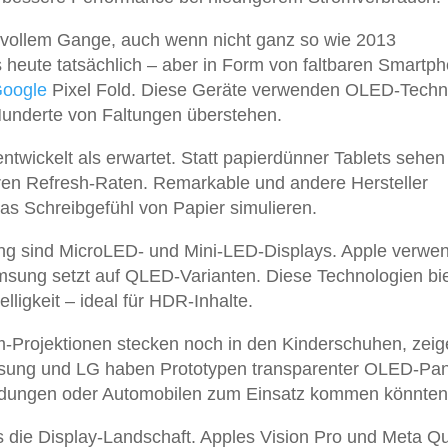
in vollem Gange, auch wenn nicht ganz so wie 2013
es heute tatsächlich – aber in Form von faltbaren Smartp
oogle
Pixel Fold. Diese Geräte verwenden OLED-Techn
 Hunderte von Faltungen überstehen.
twickelt als erwartet. Statt papierdünner Tablets sehen 
ren Refresh-Raten. Remarkable und andere Hersteller
das Schreibgefühl von Papier simulieren.
ng sind MicroLED- und Mini-LED-Displays. Apple verwe
sung setzt auf QLED-Varianten. Diese Technologien bi
ligkeit – ideal für HDR-Inhalte.
-Projektionen stecken noch in den Kinderschuhen, zeig
msung und LG haben Prototypen transparenter OLED-Pan
ndungen oder Automobilen zum Einsatz kommen könnten
s die Display-Landschaft. Apples Vision Pro und Meta Q