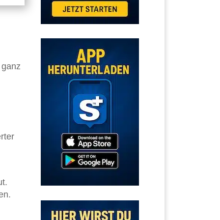
t ganz
rter
t.
en.