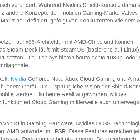
isch verändert. Während Nvidias Shield-Konsole damal
ganz andere Konzepte den mobilen Gaming-Markt. Valves
arkt neu definiert, gefolgt von Konkurrenten wie dem
tzen auf x86-Architektur mit AMD-Chips und können
Das Steam Deck läuft mit SteamOS (basierend auf Linux)
 setzen. Die Displays bieten heute echte 1080p- oder 
rmdiagonale.
kelt:
Nvidia
GeForce Now, Xbox Cloud Gaming und Ama
h jedem Gerät. Die ursprüngliche Vision der Shield-Kon
bile Geräte – ist heute Realität geworden. Mit 5G-
 funktioniert Cloud-Gaming mittlerweile auch unterwegs
on von KI in Gaming-Hardware. Nvidias DLSS-Technologi
ng, AMD antwortet mit FSR. Diese Features erreichen jet
 bessere Performance bei niedrigerem Stromverbrauch.