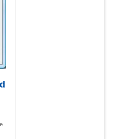
nd
ie