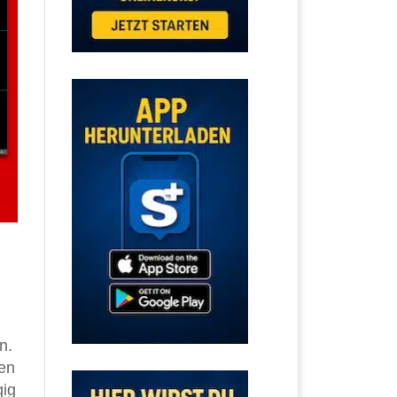
n.
ben
gig