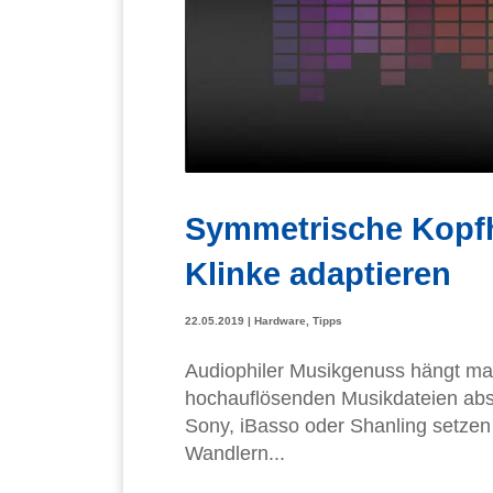
Symmetrische Kopf
Klinke adaptieren
22.05.2019
|
Hardware
,
Tipps
Audiophiler Musikgenuss hängt maß
hochauflösenden Musikdateien abspi
Sony, iBasso oder Shanling setzen
Wandlern...