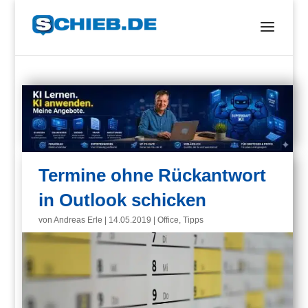
Termine ohne Rückantwort
in Outlook schicken
von
Andreas Erle
|
14.05.2019
|
Office
,
Tipps