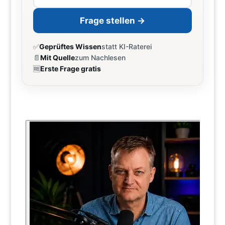
Frage stellen →
✅
Geprüftes Wissen
statt KI-Raterei
📄
Mit Quelle
zum Nachlesen
🆓
Erste Frage gratis