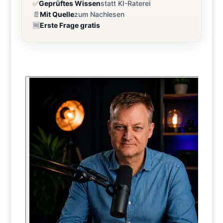
✅
Geprüftes Wissen
statt KI-Raterei
📄
Mit Quelle
zum Nachlesen
🆓
Erste Frage gratis