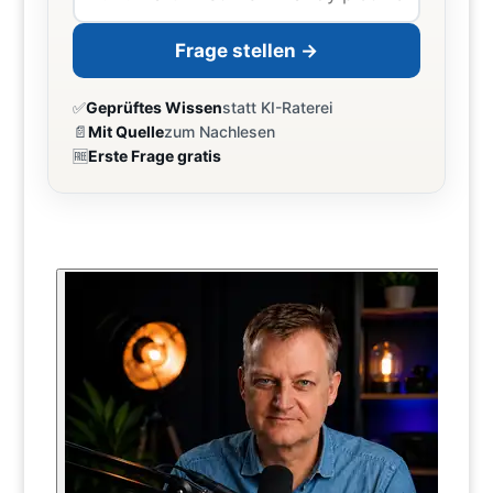
Frage stellen →
✅
Geprüftes Wissen
statt KI-Raterei
📄
Mit Quelle
zum Nachlesen
🆓
Erste Frage gratis