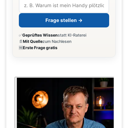
Frage stellen →
✅
Geprüftes Wissen
statt KI-Raterei
📄
Mit Quelle
zum Nachlesen
🆓
Erste Frage gratis