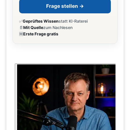
Frage stellen →
✅
Geprüftes Wissen
statt KI-Raterei
📄
Mit Quelle
zum Nachlesen
🆓
Erste Frage gratis