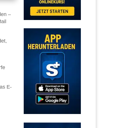
den –
ail
et,
rfe
as E-