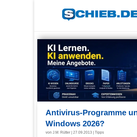
Antivirus-Programme un
Windows 2026?
von
J.M. Rütter
|
27.09.2013
|
Tipps