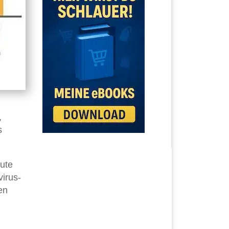
,
s
eute
virus-
en