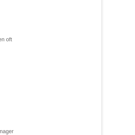
en oft
anager