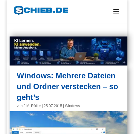
Windows: Mehrere Dateien
und Ordner verstecken – so
geht’s
von
J.M. Rütter
|
25.07.2015
|
Windows