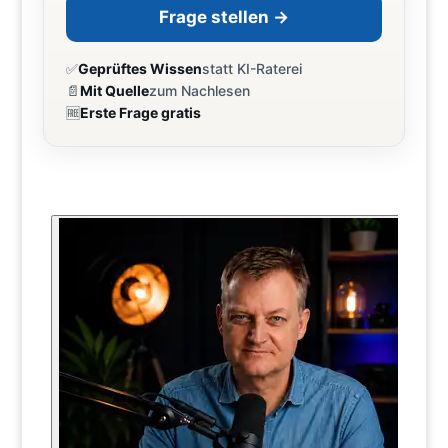
Frage stellen →
✅
Geprüftes Wissen
statt KI-Raterei
📄
Mit Quelle
zum Nachlesen
🆓
Erste Frage gratis