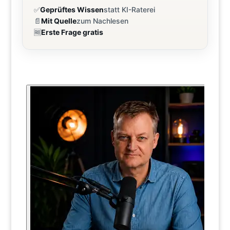
✅
Geprüftes Wissen
statt KI-Raterei
📄
Mit Quelle
zum Nachlesen
🆓
Erste Frage gratis