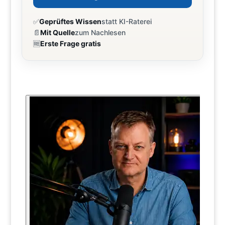
✅
Geprüftes Wissen
statt KI-Raterei
📄
Mit Quelle
zum Nachlesen
🆓
Erste Frage gratis