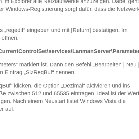
m im Explorer alle Netzlaufwerke anzuzeigen. Dabei geht
der Windows-Registrierung sorgt dafür, dass die Netzwerk
s „regedit“ eingeben und mit [Return] bestätigen. Im
 öffnen:
entControlSet\services\LanmanServer\Paramete
eters“ markiert ist. Dann den Befehl „Bearbeiten | Neu 
 Eintrag „SizReqBuf“ nennen.
Buf“ klicken, die Option „Dezimal“ aktivieren und ins
ße zwischen 512 und 65535 eintragen. Ideal ist der Wer
gen. Nach einem Neustart listet Windows Vista die
r auf.