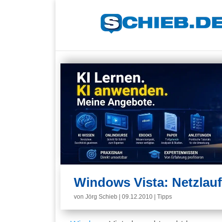
Windows Vista: Netzlauf
von
Jörg Schieb
|
09.12.2010
|
Tipps