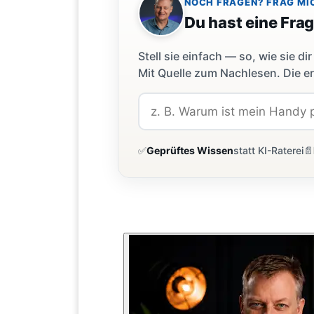
NOCH FRAGEN? FRAG MI
Du hast eine Fra
Stell sie einfach — so, wie sie 
Mit Quelle zum Nachlesen. Die er
✅
Geprüftes Wissen
statt KI-Raterei
📄