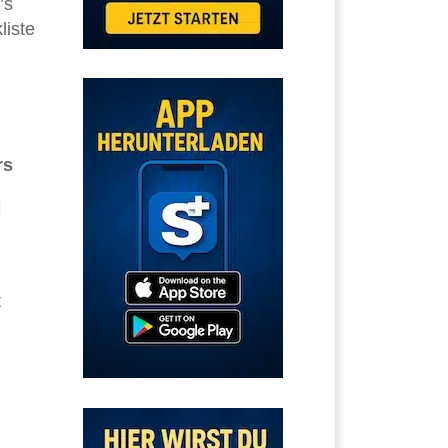
’s
liste
rs
|
t