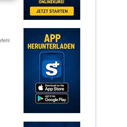
efehl